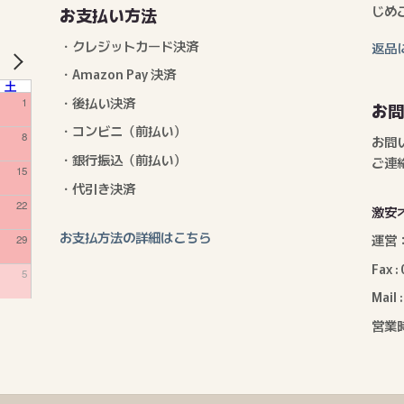
じめ
お支払い方法
・クレジットカード決済
返品
・Amazon Pay 決済
NEXT
土
・後払い決済
1
お
・コンビニ（前払い）
8
お問
・銀行振込（前払い）
ご連
15
・代引き決済
22
激安
お支払方法の詳細はこちら
運営
29
Fax 
5
Mail 
営業時