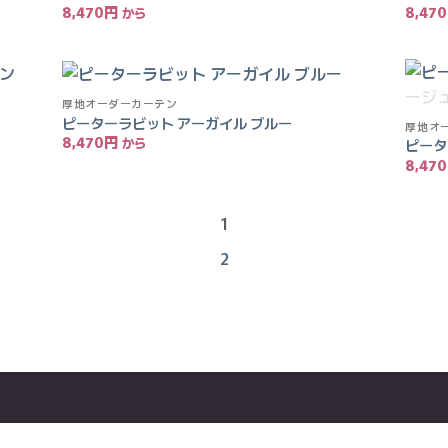
8,470
円
8,470
りに
りに
追加
追加
厚地オーダーカーテン
お気
お気
ピーターラビット アーガイル ブルー
厚地オ
に入
に入
8,470
円
りに
りに
ピータ
追加
追加
8,470
1
2