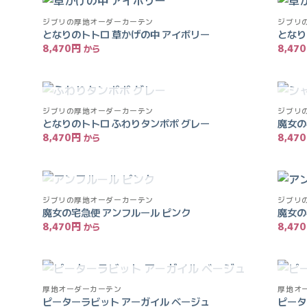
ジブリの厚地オーダーカーテン
ジブリ
お気
お気
となりのトトロ 草かげの中 アイボリー
となり
に入
に入
8,470
円
8,470
りに
りに
追加
追加
入荷待ち
ジブリの厚地オーダーカーテン
ジブリ
お気
お気
となりのトトロ ふわりタンポポ グレー
魔女の
に入
に入
8,470
円
8,470
りに
りに
追加
追加
入荷待ち
ジブリの厚地オーダーカーテン
ジブリ
お気
お気
魔女の宅急便 アンフルール ピンク
魔女の
に入
に入
8,470
円
8,470
りに
りに
追加
追加
入荷待ち
厚地オーダーカーテン
厚地オ
お気
お気
ピーターラビット アーガイル ベージュ
ピータ
に入
に入