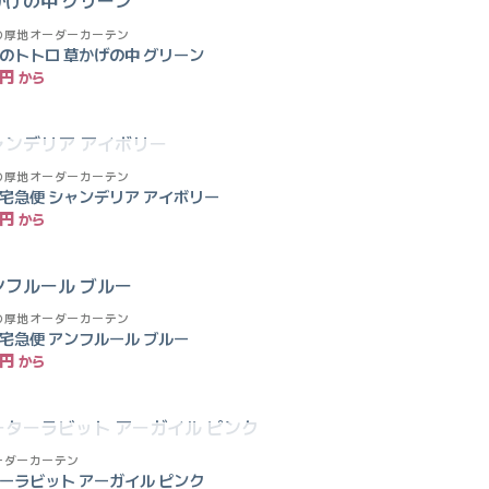
の厚地オーダーカーテン
お気
のトトロ 草かげの中 グリーン
に入
円
りに
追加
入荷待ち
の厚地オーダーカーテン
お気
宅急便 シャンデリア アイボリー
に入
円
りに
追加
の厚地オーダーカーテン
お気
宅急便 アンフルール ブルー
に入
円
りに
追加
入荷待ち
ーダーカーテン
お気
ーラビット アーガイル ピンク
に入