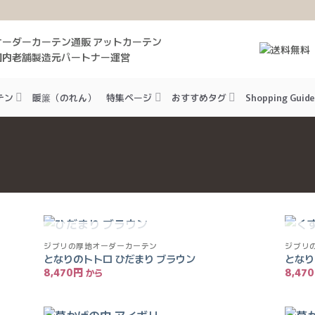
オーダーカーテン通販 アットカーテン
国内老舗製造元パートナー運営
テン
暖簾（のれん）
特集ページ
おすすめタグ
Shopping Guide
入荷待ち
ジブリの厚地オーダーカーテン
ジブリ
お気
お気
となりのトトロ ひだまり ブラウン
となり
に入
に入
8,470
円
8,470
りに
りに
追加
追加