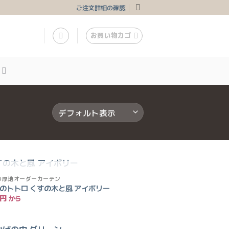
ご注文詳細の確認
お買い物カゴ
入荷待ち
の厚地オーダーカーテン
お気
のトトロ くすの木と風 アイボリー
に入
円
りに
追加