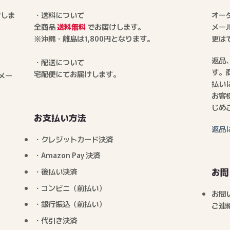
けしま
・送料について
オー
全商品
送料無料
でお届けします。
メー
※沖縄・離島は1,800円となります。
更は
返品
・配送について
す。
宅配便にてお届けします。
メー
払い
お客
じめ
お支払い方法
返品
・クレジットカード決済
・Amazon Pay 決済
お問
・後払い決済
・コンビニ（前払い）
お問
・銀行振込（前払い）
ご連
・代引き決済