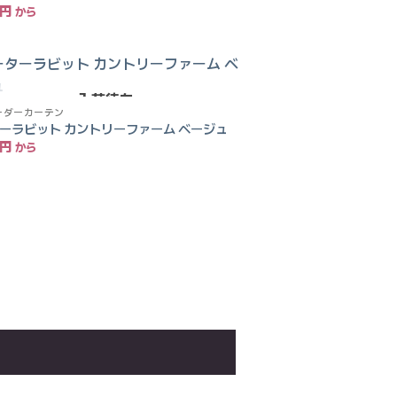
円
りに
追加
入荷待ち
お気
ーダーカーテン
に入
りに
ーラビット カントリーファーム ベージュ
追加
円