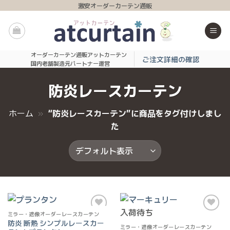
Skip
激安オーダーカーテン通販
to
content
オーダーカーテン通販アットカーテン
ご注文詳細の確認
国内老舗製造元パートナー運営
防炎レースカーテン
ホーム
»
“防炎レースカーテン”に商品をタグ付けしまし
た
入荷待ち
ミラー・遮像オーダーレースカーテン
お気
お気
防炎 断熱 シンプルレースカー
に入
に入
ミラー・遮像オーダーレースカーテン