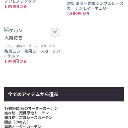
テン L.プランタン
りに
りに
防炎 ミラー効果シンプルレース
追加
追加
1,980
円
カーテン L.マーキュリー
1,980
円
入荷待ち
お気
に入
ミラー・遮像オーダーレースカーテン
りに
防炎ミラー効果レースカーテン
追加
L.ケルン
1,980
円
全てのアイテムから選ぶ
1980円からのオーダーカーテン
売れ筋・定番厚地カーテン
売れ筋・定番レースカーテン
暖簾（のれん）
厚地オーダーカーテン