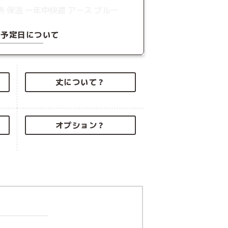
荷予定日について
丈について？
オプション？