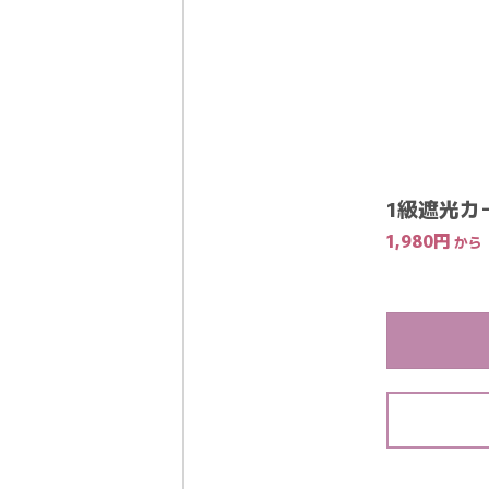
1級遮光カ
1,980
円