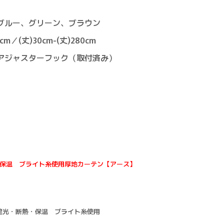
）
ブルー、グリーン、ブラウン
m／(丈)30cm-(丈)280cm
アジャスターフック（取付済み）
保温 ブライト糸使用厚地カーテン【アース】
遮光・断熱・保温 ブライト糸使用