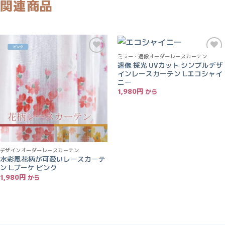
関連商品
ミラー・遮像オーダーレースカーテン
お気
お気
遮像 採光 UVカット シンプルデザ
に入
に入
インレースカーテン L.エコシャイ
りに
りに
追加
追加
ニー
1,980
円
デザインオーダーレースカーテン
水彩風花柄が可愛いレースカーテ
ン L.ブーケ ピンク
1,980
円