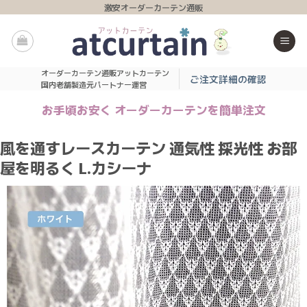
Skip
激安オーダーカーテン通販
to
content
オーダーカーテン通販アットカーテン
ご注文詳細の確認
国内老舗製造元パートナー運営
お手頃お安く オーダーカーテンを簡単注文
風を通すレースカーテン 通気性 採光性 お部
屋を明るく L.カシーナ