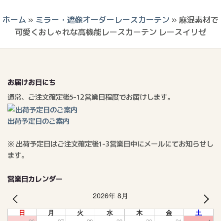
ホーム
»
ミラー・遮像オーダーレースカーテン
»
麻混素材で
可愛くおしゃれな高機能レースカーテン レースイリゼ
お届けお日にち
通常、ご注文確定後5-12営業日程度でお届けします。
出荷予定日のご案内
※ 出荷予定日はご注文確定後1-3営業日中にメールにてお知らせし
ます。
営業日カレンダー
2026年 8月
PREV
NEXT
日
月
火
水
木
金
土
26
27
28
29
30
31
1