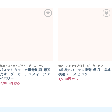
お気
お気
に入
に入
りに
りに
追加
追加
無地・ストライプ柄オーダーカーテン
無地・ストライプ柄オーダーカーテン
パステルカラー定番無地調1級遮
1級遮光カーテン 断熱 保温 一年中
光オーダーカーテン スイーツ ア
快適 アース ピンク
イボリー
1,980
円
2,980
円