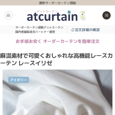
Skip
激安オーダーカーテン通販
to
content
オーダーカーテン通販アットカーテン
ご注文詳細の確認
国内老舗製造元パートナー運営
お手頃お安く オーダーカーテンを簡単注文
麻混素材で可愛くおしゃれな高機能レースカ
ーテン レースイリゼ