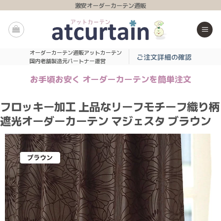
Skip
激安オーダーカーテン通販
to
content
オーダーカーテン通販アットカーテン
ご注文詳細の確認
国内老舗製造元パートナー運営
お手頃お安く オーダーカーテンを簡単注文
フロッキー加工 上品なリーフモチーフ織り柄
遮光オーダーカーテン マジェスタ ブラウン