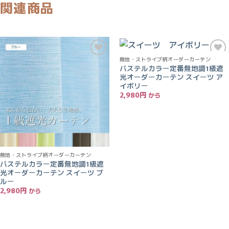
関連商品
無地・ストライプ柄オーダーカーテン
お気
お気
パステルカラー定番無地調1級遮
に入
に入
光オーダーカーテン スイーツ ア
りに
りに
追加
追加
イボリー
2,980
円
無地・ストライプ柄オーダーカーテン
パステルカラー定番無地調1級遮
光オーダーカーテン スイーツ ブ
ルー
2,980
円