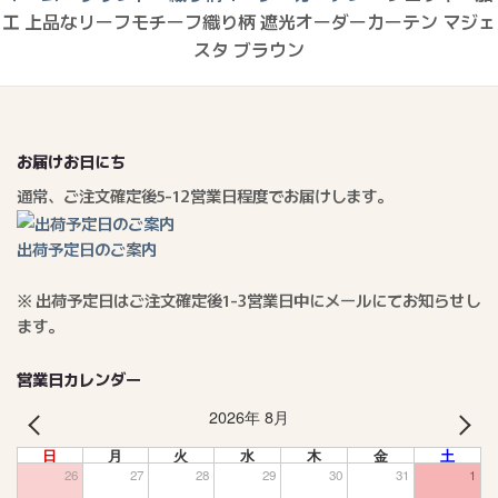
工 上品なリーフモチーフ織り柄 遮光オーダーカーテン マジェ
スタ ブラウン
お届けお日にち
通常、ご注文確定後5-12営業日程度でお届けします。
出荷予定日のご案内
※ 出荷予定日はご注文確定後1-3営業日中にメールにてお知らせし
ます。
営業日カレンダー
2026年 8月
PREV
NEXT
日
月
火
水
木
金
土
26
27
28
29
30
31
1