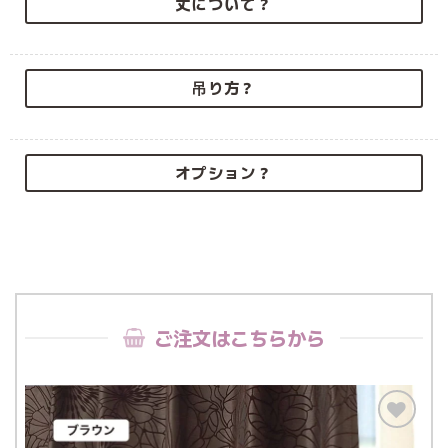
丈について？
吊り方？
オプション？
ご注文はこちらから
お気