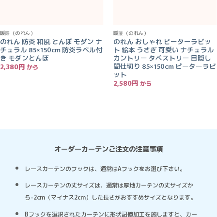
暖簾（のれん）
暖簾（のれん）
のれん 防炎 和風 とんぼ モダン ナ
のれん おしゃれ ピーターラビッ
チュラル 85×150cm 防炎ラベル付
ト 絵本 うさぎ 可愛い ナチュラル
き モダンとんぼ
カントリー タペストリー 目隠し
間仕切り 85×150cm ピーターラビ
2,380
円
ット
2,580
円
オーダーカーテンご注文の注意事項
レースカーテンのフックは、通常はAフックをお選び下さい。
レースカーテンの丈サイズは、通常は厚地カーテンの丈サイズか
ら-2cm（マイナス2cm）した長さがおすすめサイズとなります。
Bフックを選択されたカーテンに形状記憶加工を施しますと、カー