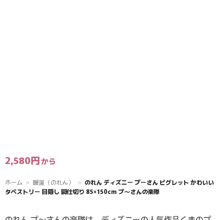
2,580
円
ホーム
»
暖簾（のれん）
»
のれん ディズニー プーさん ピグレット かわいい
タペストリー 目隠し 間仕切り 85×150cm プ〜さんの楽隊
のれん プ〜さんの楽隊は、ディズニーの人気作品くまのプ