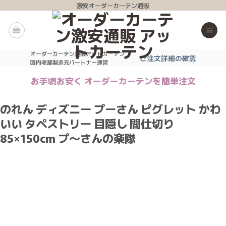
Skip
激安オーダーカーテン通販
to
content
オーダーカーテン通販アットカーテン
ご注文詳細の確認
国内老舗製造元パートナー運営
お手頃お安く オーダーカーテンを簡単注文
のれん ディズニー プーさん ピグレット かわ
いい タペストリー 目隠し 間仕切り
85×150cm プ〜さんの楽隊