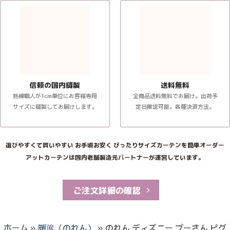
信頼の国内縫製
送料無料
熟練職人が1cm単位にお客様専用
全商品送料無料でお届け。出荷予
サイズに縫製してお届けします。
定日確認可能。各種決済方法。
選びやすくて買いやすい お手頃お安く ぴったりサイズカーテンを簡単オーダー
アットカーテンは国内老舗製造元パートナーが運営しています。
ご注文詳細の確認
ホーム
»
暖簾（のれん）
»
のれん ディズニー プーさん ピグ