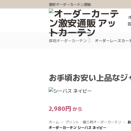
Skip
激安オーダーカーテン通販
to
content
厚地オーダーカーテン
オーダーレースカー
お手頃お安い上品なジ
2,980
円
ホーム
»
プリント・織り柄オーダーカーテン
»
お
オーダーカーテン シーバス ネイビー