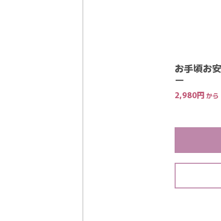
お手頃お安
ー
2,980
円