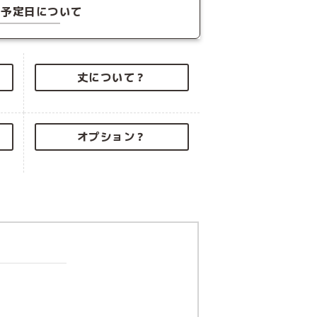
荷予定日について
丈について？
オプション？