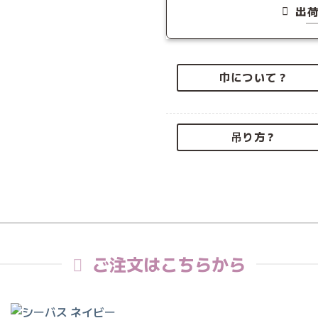
出
巾について？
吊り方？
ご注文はこちらから