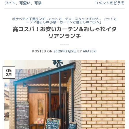
ワイト
、
可愛い
、
可憐
コメントをどうぞ
ボナペティ千葉ランチ -アットカーテン・スタッフブログ-
、
アットカ
ーテン暮らしの小窓「カーテンと暮らしのコラム」
高コスパ！お安いカーテン＆おしゃれイタ
リアンランチ
POSTED ON
2020年2月5日
BY
ARASEKI
05
2月