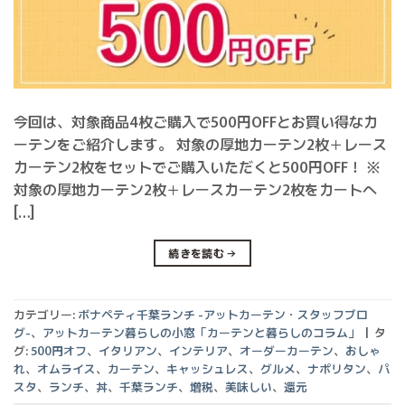
今回は、対象商品4枚ご購入で500円OFFとお買い得なカ
ーテンをご紹介します。 対象の厚地カーテン2枚＋レース
カーテン2枚をセットでご購入いただくと500円OFF！ ※
対象の厚地カーテン2枚＋レースカーテン2枚をカートへ
[…]
続きを読む
→
カテゴリー:
ボナペティ千葉ランチ -アットカーテン・スタッフブロ
グ-
、
アットカーテン暮らしの小窓「カーテンと暮らしのコラム」
|
タ
グ:
500円オフ
、
イタリアン
、
インテリア
、
オーダーカーテン
、
おしゃ
れ
、
オムライス
、
カーテン
、
キャッシュレス
、
グルメ
、
ナポリタン
、
パ
スタ
、
ランチ
、
丼
、
千葉ランチ
、
増税
、
美味しい
、
還元