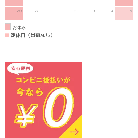
30
31
1
2
3
4
5
お休み
■
定休日（出荷なし）