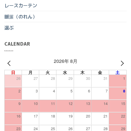
レースカーテン
暖簾（のれん）
選ぶ
CALENDAR
2026年 8月
PREV
NEXT
日
月
火
水
木
金
土
26
27
28
29
30
31
1
2
3
4
5
6
7
8
9
10
11
12
13
14
15
16
17
18
19
20
21
22
23
24
25
26
27
28
29