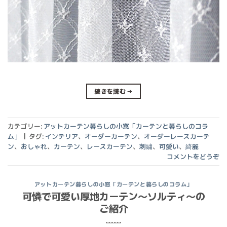
続きを読む
→
カテゴリー:
アットカーテン暮らしの小窓「カーテンと暮らしのコラ
ム」
|
タグ:
インテリア
、
オーダーカーテン
、
オーダーレースカーテ
ン
、
おしゃれ
、
カーテン
、
レースカーテン
、
刺繍
、
可愛い
、
綺麗
コメントをどうぞ
アットカーテン暮らしの小窓「カーテンと暮らしのコラム」
可憐で可愛い厚地カーテン〜ソルティ〜の
ご紹介