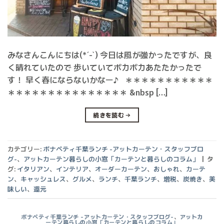
みなさんこんにちは(*´-`) 今日は風が強かったですが、良
く晴れていたので 歩いていてポカポカあたたかったで
す！ 早く春にならないかなー♪ ＊＊＊＊＊＊＊＊＊＊＊
＊＊＊＊＊＊＊＊＊＊＊＊＊＊＊ &nbsp […]
続きを読む
→
カテゴリー:
ボナペティ千葉ランチ -アットカーテン・スタッフブロ
グ-
、
アットカーテン暮らしの小窓「カーテンと暮らしのコラム」
|
タ
グ:
イタリアン
、
インテリア
、
オーダーカーテン
、
おしゃれ
、
カーテ
ン
、
キャッシュレス
、
グルメ
、
ランチ
、
千葉ランチ
、
増税
、
炭焼き
、
美
味しい
、
還元
ボナペティ千葉ランチ -アットカーテン・スタッフブログ-
、
アットカ
ーテン暮らしの小窓「カーテンと暮らしのコラム」