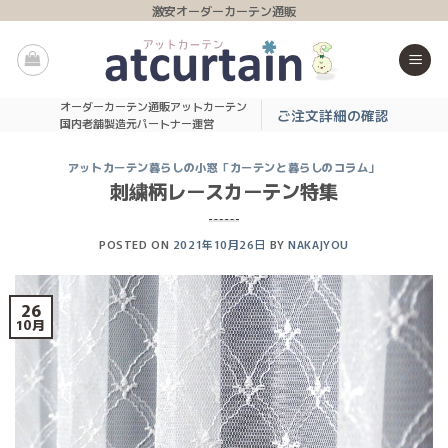
Skip
激安オーダーカーテン通販
to
content
オーダーカーテン通販アットカーテン
ご注文詳細の確認
国内老舗製造元パートナー運営
アットカーテン暮らしの小窓「カーテンと暮らしのコラム」
刺繍柄レースカーテン特集
POSTED ON
2021年10月26日
BY
NAKAJYOU
26
10月