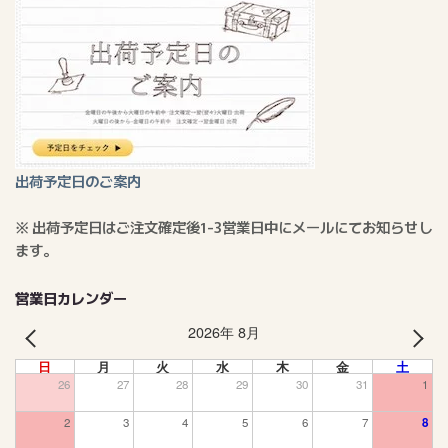
出荷予定日のご案内
※ 出荷予定日はご注文確定後1-3営業日中にメールにてお知らせし
ます。
営業日カレンダー
2026年 8月
PREV
NEXT
日
月
火
水
木
金
土
26
27
28
29
30
31
1
2
3
4
5
6
7
8