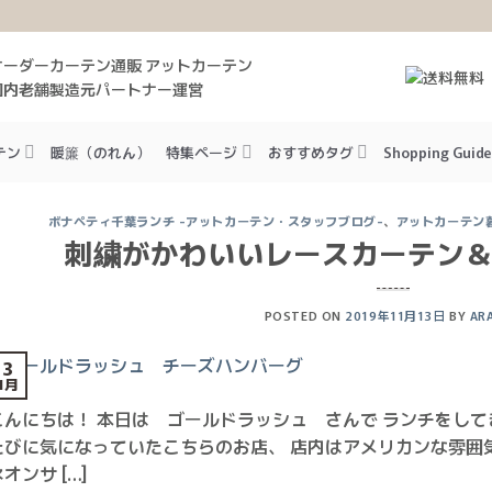
オーダーカーテン通販 アットカーテン
国内老舗製造元パートナー運営
テン
暖簾（のれん）
特集ページ
おすすめタグ
Shopping Guide
ボナペティ千葉ランチ -アットカーテン・スタッフブログ-
、
アットカーテン
刺繍がかわいいレースカーテン
POSTED ON
2019年11月13日
BY
AR
13
1月
こんにちは！ 本日は ゴールドラッシュ さんで ランチをしてきま
たびに気になっていたこちらのお店、 店内はアメリカンな雰囲
オンサ […]