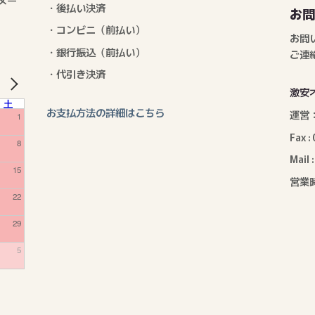
メー
・後払い決済
お
・コンビニ（前払い）
お問
・銀行振込（前払い）
ご連
・代引き決済
激安
NEXT
土
お支払方法の詳細はこちら
運営
1
Fax 
8
Mail 
15
営業時
22
29
5