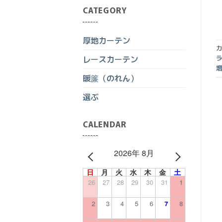
CATEGORY
厚地カーテン
カ
レースカーテン
暖簾（のれん）
選ぶ
CALENDAR
2026年 8月
PREV
NEXT
日
月
火
水
木
金
土
26
27
28
29
30
31
1
2
3
4
5
6
7
8