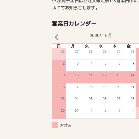
※ 出荷予定日はご注文確定後1-3営業日中に
ルにてお知らせします。
営業日カレンダー
2026年 8月
PREV
日
月
火
水
木
金
26
27
28
29
30
31
2
3
4
5
6
7
9
10
11
12
13
14
16
17
18
19
20
21
23
24
25
26
27
28
30
31
1
2
3
4
お休み