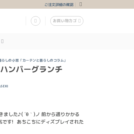
ご注文詳細の確認
お買い物カゴ
暮らしの小窓「カーテンと暮らしのコラム」
＆ハンバーグランチ
ASEKI
した♪( ´θ｀)ノ 前から通りかかる
気です! あちこちにディズプレイされた