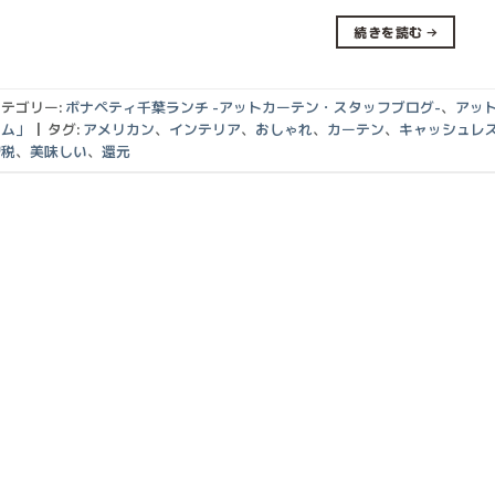
続きを読む
→
テゴリー:
ボナペティ千葉ランチ -アットカーテン・スタッフブログ-
、
アッ
ラム」
|
タグ:
アメリカン
、
インテリア
、
おしゃれ
、
カーテン
、
キャッシュレ
増税
、
美味しい
、
還元