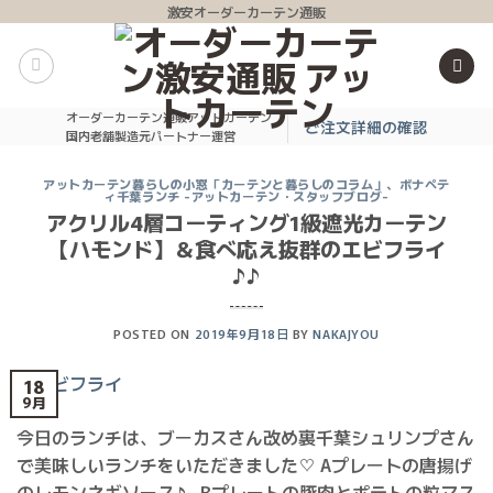
Skip
激安オーダーカーテン通販
to
content
オーダーカーテン通販アットカーテン
ご注文詳細の確認
国内老舗製造元パートナー運営
アットカーテン暮らしの小窓「カーテンと暮らしのコラム」
、
ボナペテ
ィ千葉ランチ -アットカーテン・スタッフブログ-
アクリル4層コーティング1級遮光カーテン
【ハモンド】＆食べ応え抜群のエビフライ
♪♪
POSTED ON
2019年9月18日
BY
NAKAJYOU
18
9月
今日のランチは、ブーカスさん改め裏千葉シュリンプさん
で美味しいランチをいただきました♡ Aプレートの唐揚げ
のレモンネギソース♪ Bプレートの豚肉とポテトの粒マス