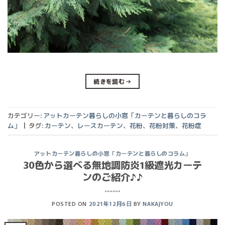
続きを読む
→
カテゴリー:
アットカーテン暮らしの小窓「カーテンと暮らしのコラ
ム」
|
タグ:
カーテン
、
レースカーテン
、
花粉
、
花粉対策
、
花粉症
アットカーテン暮らしの小窓「カーテンと暮らしのコラム」
30色から選べる無地調防炎1級遮光カーテ
ンのご紹介♪♪
POSTED ON
2021年12月6日
BY
NAKAJYOU