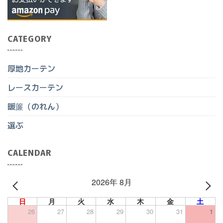
CATEGORY
厚地カーテン
レースカーテン
暖簾（のれん）
選ぶ
CALENDAR
2026年 8月
PREV
NEXT
日
月
火
水
木
金
土
26
27
28
29
30
31
1