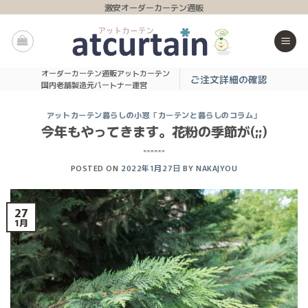
Skip
激安オーダーカーテン通販
to
content
オーダーカーテン通販アットカーテン
ご注文詳細の確認
国内老舗製造元パートナー運営
アットカーテン暮らしの小窓「カーテンと暮らしのコラム」
今年もやってきます。花粉の季節が(;;)
POSTED ON
2022年1月27日
BY
NAKAJYOU
27
1月