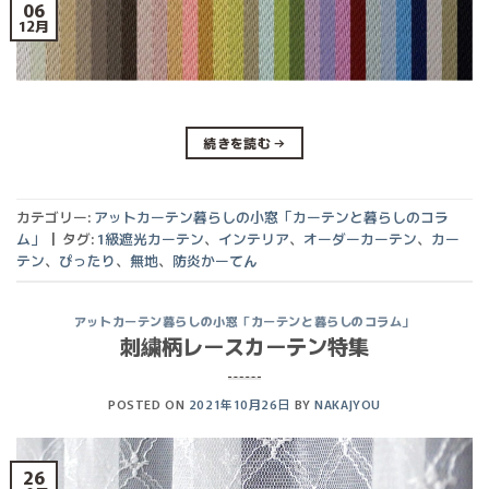
06
12月
続きを読む
→
カテゴリー:
アットカーテン暮らしの小窓「カーテンと暮らしのコラ
ム」
|
タグ:
1級遮光カーテン
、
インテリア
、
オーダーカーテン
、
カー
テン
、
ぴったり
、
無地
、
防炎かーてん
アットカーテン暮らしの小窓「カーテンと暮らしのコラム」
刺繍柄レースカーテン特集
POSTED ON
2021年10月26日
BY
NAKAJYOU
26