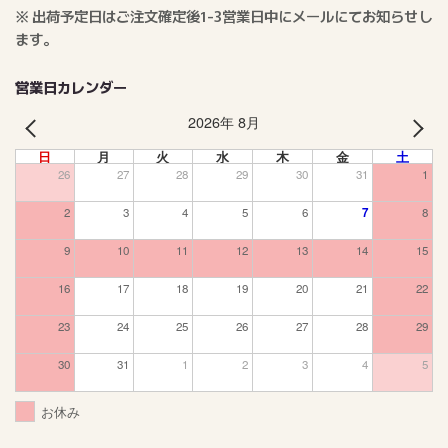
※ 出荷予定日はご注文確定後1-3営業日中にメールにてお知らせし
ます。
営業日カレンダー
2026年 8月
PREV
NEXT
日
月
火
水
木
金
土
26
27
28
29
30
31
1
2
3
4
5
6
7
8
9
10
11
12
13
14
15
16
17
18
19
20
21
22
23
24
25
26
27
28
29
30
31
1
2
3
4
5
お休み