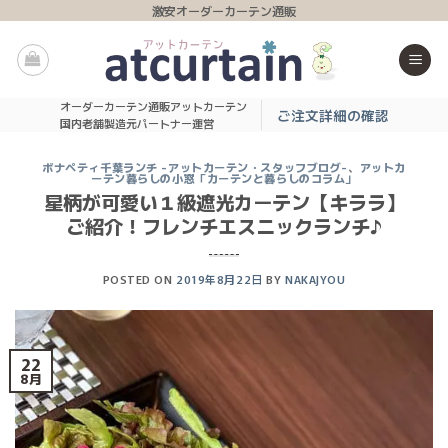
Skip
激安オーダーカーテン通販
to
content
オーダーカーテン通販アットカーテン
ご注文詳細の確認
国内老舗製造元パートナー運営
ボナペティ千葉ランチ -アットカーテン・スタッフブログ-
、
アットカ
ーテン暮らしの小窓「カーテンと暮らしのコラム」
星柄が可愛い１級遮光カーテン【キララ】
ご紹介！フレンチエスニックランチ♪
POSTED ON
2019年8月22日
BY
NAKAJYOU
22
8月