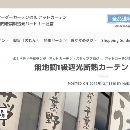
オーダーカーテン通販 アットカーテン
国内老舗製造元パートナー運営
テン
暖簾（のれん）
特集ページ
おすすめタグ
Shopping Guide
ボナペティ千葉ランチ -アットカーテン・スタッフブログ-
、
アットカーテン
無地調1級遮光断熱カーテン
POSTED ON
2019年12月18日
BY
NAK
18
2月