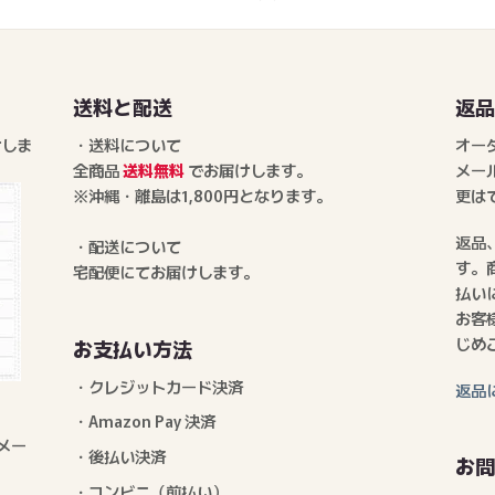
送料と配送
返
けしま
・送料について
オー
全商品
送料無料
でお届けします。
メー
※沖縄・離島は1,800円となります。
更は
返品
・配送について
す。
宅配便にてお届けします。
払い
お客
じめ
お支払い方法
・クレジットカード決済
返品
・Amazon Pay 決済
メー
・後払い決済
お
・コンビニ（前払い）