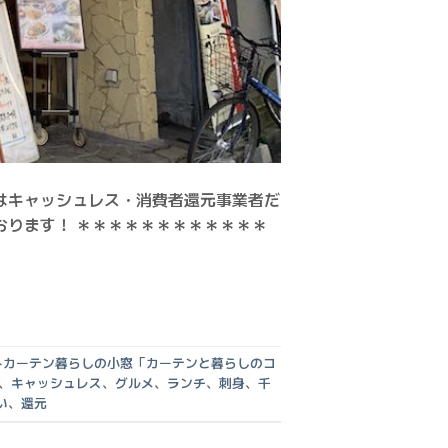
はキャッシュレス・消費者還元事業者だ
おります！ ＊＊＊＊＊＊＊＊＊＊＊＊
トカーテン暮らしの小窓「カーテンと暮らしのコ
、
キャッシュレス
、
グルメ
、
ランチ
、
刺身
、
千
い
、
還元