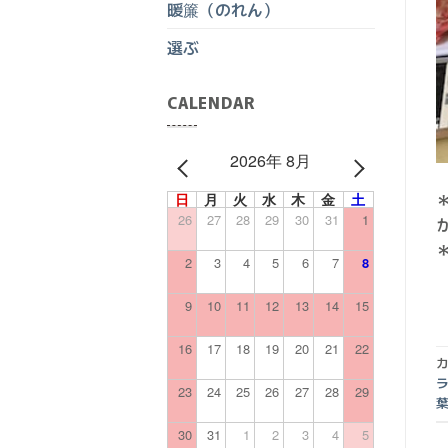
暖簾（のれん）
選ぶ
CALENDAR
2026年 8月
PREV
NEXT
日
月
火
水
木
金
土
26
27
28
29
30
31
1
2
3
4
5
6
7
8
9
10
11
12
13
14
15
16
17
18
19
20
21
22
カ
23
24
25
26
27
28
29
30
31
1
2
3
4
5