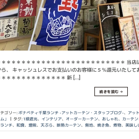
＊＊＊＊＊＊＊＊＊＊＊＊＊＊＊＊＊＊＊＊＊＊＊＊＊＊ 当店
から、 キャッシュレスでお支払いのお客様に５％還元いたして
＊＊＊＊＊＊＊＊＊＊＊＊＊＊ 新 […]
続きを読む
→
テゴリー:
ボナペティ千葉ランチ -アットカーテン・スタッフブログ-
、
アッ
ラム」
|
タグ:
1級遮光
、
インテリア
、
オーダーカーテン
、
おしゃれ
、
カーテン
葉ランチ
、
和食
、
増税
、
天ぷら
、
断熱カーテン
、
無地
、
焼き魚
、
煮物
、
美味し