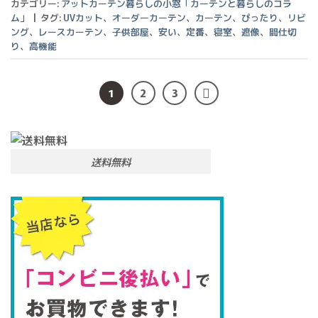
カテゴリー:
アットカーテン暮らしの小窓「カーテンと暮らしのコラ
ム」
|
タグ:
UVカット
、
オーダーカーテン
、
カーテン
、
ぴったり
、
リビ
ング
、
レースカーテン
、
子供部屋
、
安い
、
定番
、
寝室
、
遮像
、
間仕切
り
、
高機能
1
2
3
送料無料