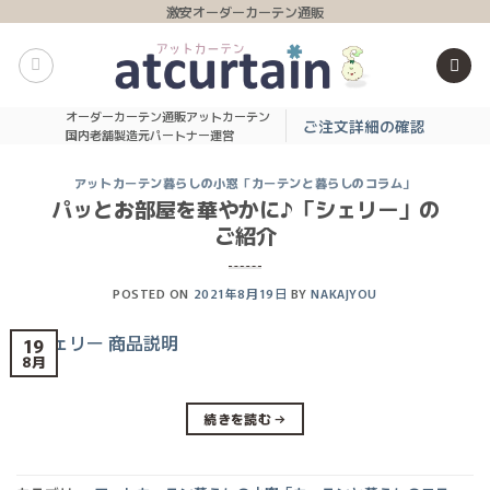
Skip
激安オーダーカーテン通販
to
content
オーダーカーテン通販アットカーテン
ご注文詳細の確認
国内老舗製造元パートナー運営
アットカーテン暮らしの小窓「カーテンと暮らしのコラム」
パッとお部屋を華やかに♪「シェリー」の
ご紹介
POSTED ON
2021年8月19日
BY
NAKAJYOU
19
8月
続きを読む
→