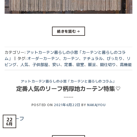
続きを読む
→
カテゴリー:
アットカーテン暮らしの小窓「カーテンと暮らしのコラ
ム」
|
タグ:
オーダーカーテン
、
カーテン
、
ナチュラル
、
ぴったり
、
リ
ビング
、
人気
、
子供部屋
、
安い
、
定番
、
寝室
、
暖簾
、
間仕切り
、
高機能
アットカーテン暮らしの小窓「カーテンと暮らしのコラム」
定番人気のリーフ柄厚地カーテン特集♡
POSTED ON
2021年6月22日
BY
NAKAJYOU
22
6月