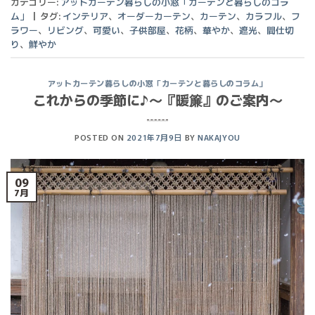
カテゴリー:
アットカーテン暮らしの小窓「カーテンと暮らしのコラ
ム」
|
タグ:
インテリア
、
オーダーカーテン
、
カーテン
、
カラフル
、
フ
ラワー
、
リビング
、
可愛い
、
子供部屋
、
花柄
、
華やか
、
遮光
、
間仕切
り
、
鮮やか
アットカーテン暮らしの小窓「カーテンと暮らしのコラム」
これからの季節に♪〜『暖簾』のご案内〜
POSTED ON
2021年7月9日
BY
NAKAJYOU
09
7月