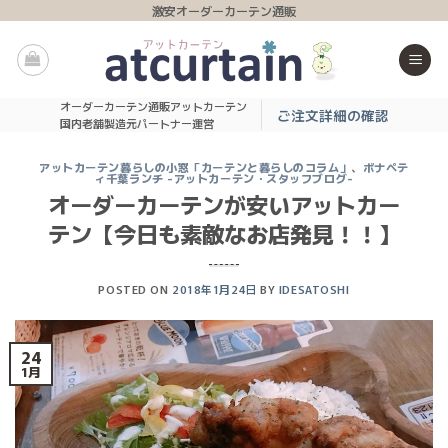
Skip
激安オーダーカーテン通販
to
content
オーダーカーテン通販アットカーテン
ご注文詳細の確認
国内老舗製造元パートナー運営
アットカーテン暮らしの小窓「カーテンと暮らしのコラム」
、
ボナペテ
ィ千葉ランチ -アットカーテン・スタッフブログ-
オーダーカーテンが安いアットカー
テン【今日も素敵なお店発見！！】
POSTED ON
2018年1月24日
BY
IDESATOSHI
24
1月