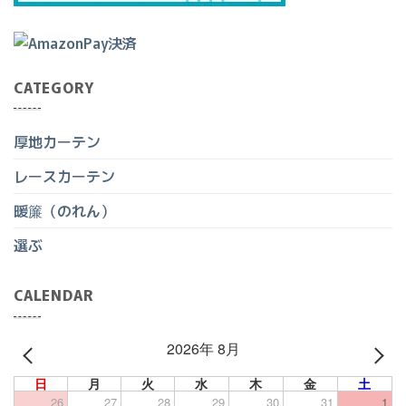
CATEGORY
厚地カーテン
レースカーテン
暖簾（のれん）
選ぶ
CALENDAR
2026年 8月
PREV
NEXT
日
月
火
水
木
金
土
26
27
28
29
30
31
1