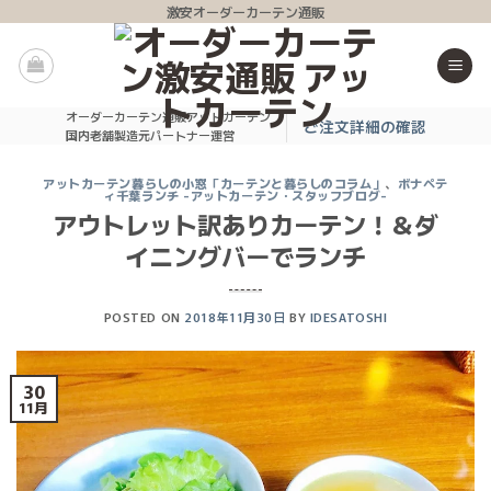
Skip
激安オーダーカーテン通販
to
content
オーダーカーテン通販アットカーテン
ご注文詳細の確認
国内老舗製造元パートナー運営
アットカーテン暮らしの小窓「カーテンと暮らしのコラム」
、
ボナペテ
ィ千葉ランチ -アットカーテン・スタッフブログ-
アウトレット訳ありカーテン！＆ダ
イニングバーでランチ
POSTED ON
2018年11月30日
BY
IDESATOSHI
30
11月