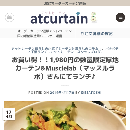
Skip
激安オーダーカーテン通販
to
content
オーダーカーテン通販アットカーテン
ご注文詳細の確認
国内老舗製造元パートナー運営
アットカーテン暮らしの小窓「カーテンと暮らしのコラム」
、
ボナペテ
ィ千葉ランチ -アットカーテン・スタッフブログ-
お買い得！！1,980円の数量限定厚地
カーテン&Musclelab（マッスルラ
ボ）さんにてランチ♪
POSTED ON
2019年4月17日
BY
IDESATOSHI
17
4月