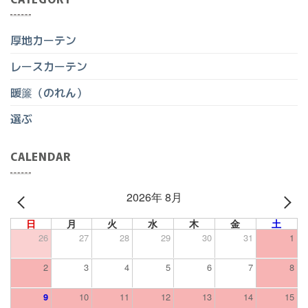
厚地カーテン
レースカーテン
暖簾（のれん）
選ぶ
CALENDAR
2026年 8月
PREV
NEXT
日
月
火
水
木
金
土
26
27
28
29
30
31
1
2
3
4
5
6
7
8
9
10
11
12
13
14
15