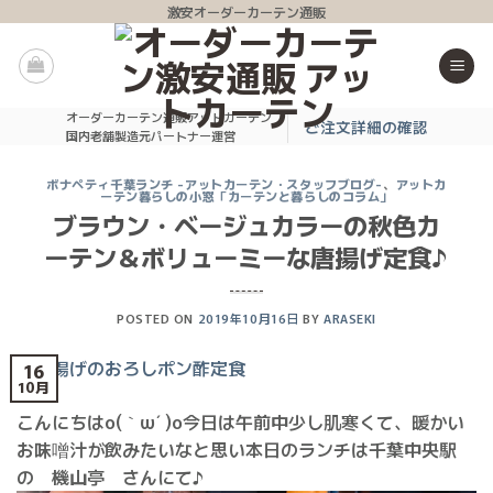
Skip
激安オーダーカーテン通販
to
content
オーダーカーテン通販アットカーテン
ご注文詳細の確認
国内老舗製造元パートナー運営
ボナペティ千葉ランチ -アットカーテン・スタッフブログ-
、
アットカ
ーテン暮らしの小窓「カーテンと暮らしのコラム」
ブラウン・ベージュカラーの秋色カ
ーテン＆ボリューミーな唐揚げ定食♪
POSTED ON
2019年10月16日
BY
ARASEKI
16
10月
こんにちはo(｀ω´ )o今日は午前中少し肌寒くて、暖かい
お味噌汁が飲みたいなと思い本日のランチは千葉中央駅
の 機山亭 さんにて♪