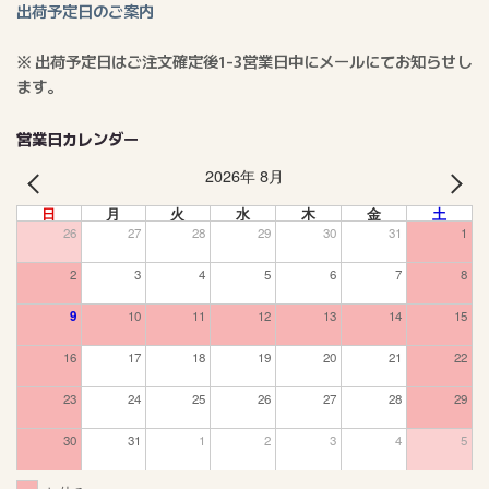
出荷予定日のご案内
※ 出荷予定日はご注文確定後1-3営業日中にメールにてお知らせし
ます。
営業日カレンダー
2026年 8月
PREV
NEXT
日
月
火
水
木
金
土
26
27
28
29
30
31
1
2
3
4
5
6
7
8
9
10
11
12
13
14
15
16
17
18
19
20
21
22
23
24
25
26
27
28
29
30
31
1
2
3
4
5