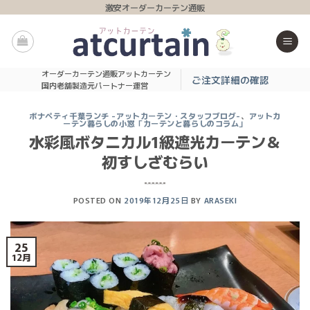
Skip
激安オーダーカーテン通販
to
content
オーダーカーテン通販アットカーテン
ご注文詳細の確認
国内老舗製造元パートナー運営
ボナペティ千葉ランチ -アットカーテン・スタッフブログ-
、
アットカ
ーテン暮らしの小窓「カーテンと暮らしのコラム」
水彩風ボタニカル1級遮光カーテン＆
初すしざむらい
POSTED ON
2019年12月25日
BY
ARASEKI
25
12月