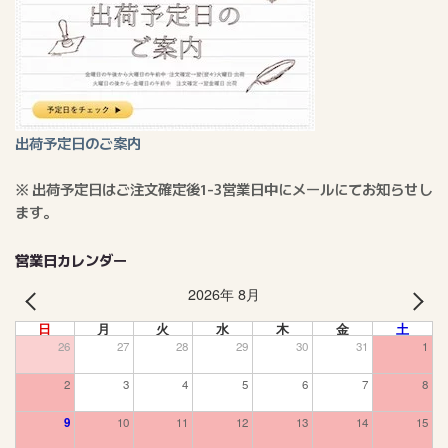
出荷予定日のご案内
※ 出荷予定日はご注文確定後1-3営業日中にメールにてお知らせし
ます。
営業日カレンダー
2026年 8月
PREV
NEXT
日
月
火
水
木
金
土
26
27
28
29
30
31
1
2
3
4
5
6
7
8
9
10
11
12
13
14
15