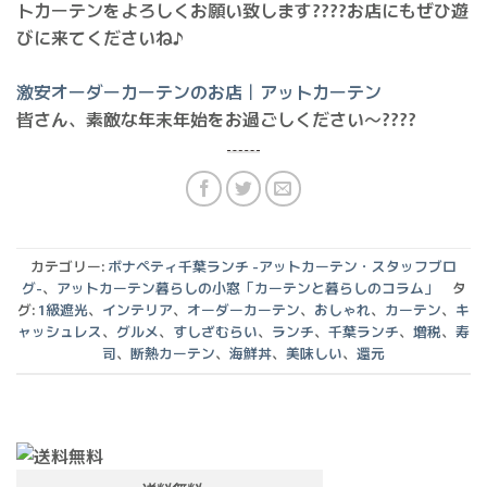
トカーテンをよろしくお願い致します????お店にもぜひ遊
びに来てくださいね♪
激安オーダーカーテンのお店｜アットカーテン
皆さん、素敵な年末年始をお過ごしください〜????
カテゴリー:
ボナペティ千葉ランチ -アットカーテン・スタッフブロ
グ-
、
アットカーテン暮らしの小窓「カーテンと暮らしのコラム」
タ
グ:
1級遮光
、
インテリア
、
オーダーカーテン
、
おしゃれ
、
カーテン
、
キ
ャッシュレス
、
グルメ
、
すしざむらい
、
ランチ
、
千葉ランチ
、
増税
、
寿
司
、
断熱カーテン
、
海鮮丼
、
美味しい
、
還元