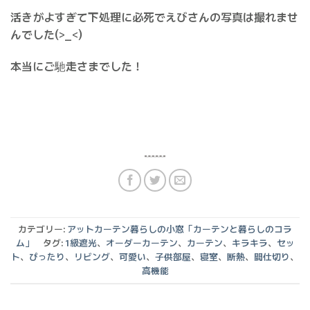
活きがよすぎて下処理に必死でえびさんの写真は撮れませ
んでした(>_<)
本当にご馳走さまでした！
カテゴリー:
アットカーテン暮らしの小窓「カーテンと暮らしのコラ
ム」
タグ:
1級遮光
、
オーダーカーテン
、
カーテン
、
キラキラ
、
セッ
ト
、
ぴったり
、
リビング
、
可愛い
、
子供部屋
、
寝室
、
断熱
、
間仕切り
、
高機能