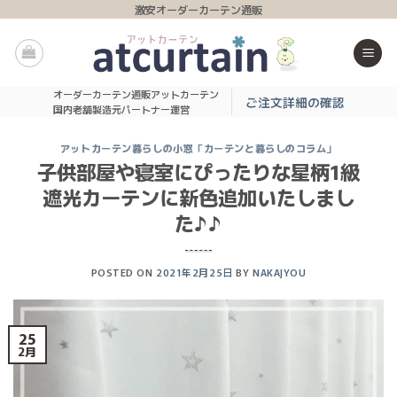
Skip
激安オーダーカーテン通販
to
content
オーダーカーテン通販アットカーテン
ご注文詳細の確認
国内老舗製造元パートナー運営
アットカーテン暮らしの小窓「カーテンと暮らしのコラム」
子供部屋や寝室にぴったりな星柄1級
遮光カーテンに新色追加いたしまし
た♪♪
POSTED ON
2021年2月25日
BY
NAKAJYOU
25
2月