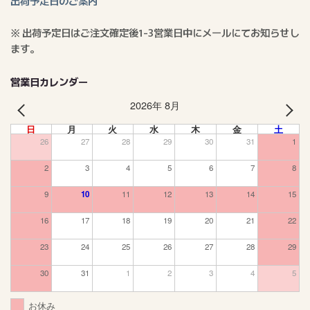
出荷予定日のご案内
※ 出荷予定日はご注文確定後1-3営業日中にメールにてお知らせし
ます。
営業日カレンダー
2026年 8月
PREV
NEXT
日
月
火
水
木
金
土
26
27
28
29
30
31
1
2
3
4
5
6
7
8
9
10
11
12
13
14
15
16
17
18
19
20
21
22
23
24
25
26
27
28
29
30
31
1
2
3
4
5
お休み