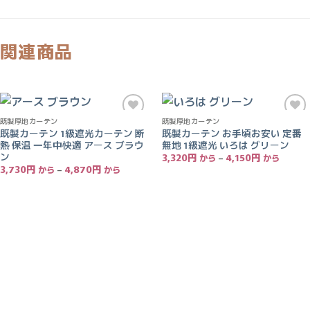
関連商品
既製厚地カーテン
既製厚地カーテン
お気
お気
既製カーテン 1級遮光カーテン 断
既製カーテン お手頃お安い 定番
に入
に入
熱 保温 一年中快適 アース ブラウ
無地 1級遮光 いろは グリーン
りに
りに
追加
追加
ン
価
3,320
円
–
4,150
円
格
価
3,730
円
–
4,870
円
帯:
格
3,320
帯:
円
3,730
–
円
4,150
–
円
4,870
円