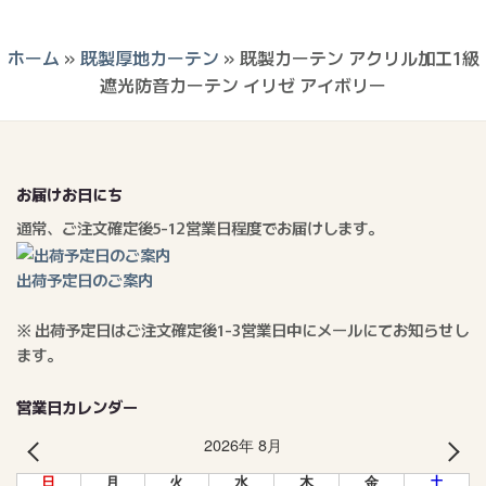
ホーム
»
既製厚地カーテン
»
既製カーテン アクリル加工1級
遮光防音カーテン イリゼ アイボリー
お届けお日にち
通常、ご注文確定後5-12営業日程度でお届けします。
出荷予定日のご案内
※ 出荷予定日はご注文確定後1-3営業日中にメールにてお知らせし
ます。
営業日カレンダー
2026年 8月
PREV
NEXT
日
月
火
水
木
金
土