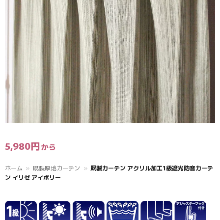
5,980
円
ホーム
»
既製厚地カーテン
»
既製カーテン アクリル加工1級遮光防音カーテ
ン イリゼ アイボリー