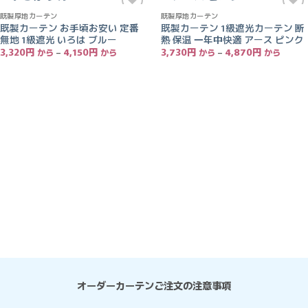
既製厚地カーテン
既製厚地カーテン
お気
お気
既製カーテン お手頃お安い 定番
既製カーテン 1級遮光カーテン 断
に入
に入
無地 1級遮光 いろは ブルー
熱 保温 一年中快適 アース ピンク
りに
りに
追加
追加
価
価
3,320
円
–
4,150
円
3,730
円
–
4,870
円
格
格
帯:
帯:
3,320
3,730
円
円
–
–
4,150
4,870
円
円
オーダーカーテンご注文の注意事項