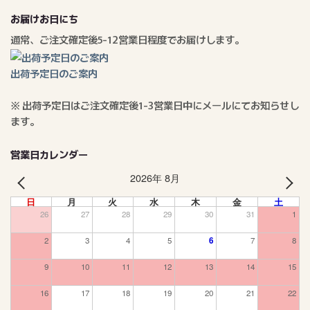
お届けお日にち
通常、ご注文確定後5-12営業日程度でお届けします。
出荷予定日のご案内
※ 出荷予定日はご注文確定後1-3営業日中にメールにてお知らせし
ます。
営業日カレンダー
2026年 8月
PREV
NEXT
日
月
火
水
木
金
土
26
27
28
29
30
31
1
2
3
4
5
6
7
8
9
10
11
12
13
14
15
16
17
18
19
20
21
22