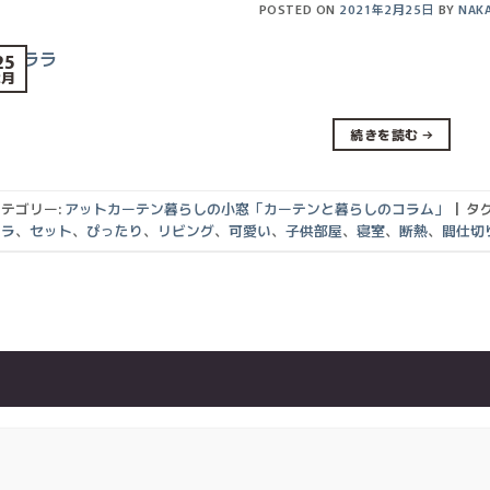
POSTED ON
2021年2月25日
BY
NAK
25
2月
続きを読む
→
テゴリー:
アットカーテン暮らしの小窓「カーテンと暮らしのコラム」
|
タグ
キラ
、
セット
、
ぴったり
、
リビング
、
可愛い
、
子供部屋
、
寝室
、
断熱
、
間仕切