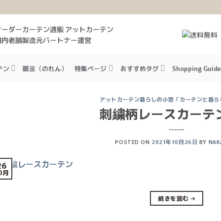
オーダーカーテン通販 アットカーテン
国内老舗製造元パートナー運営
テン
暖簾（のれん）
特集ページ
おすすめタグ
Shopping Guide
アットカーテン暮らしの小窓「カーテンと暮ら
刺繍柄レースカーテ
POSTED ON
2021年10月26日
BY
NAK
26
0月
続きを読む
→