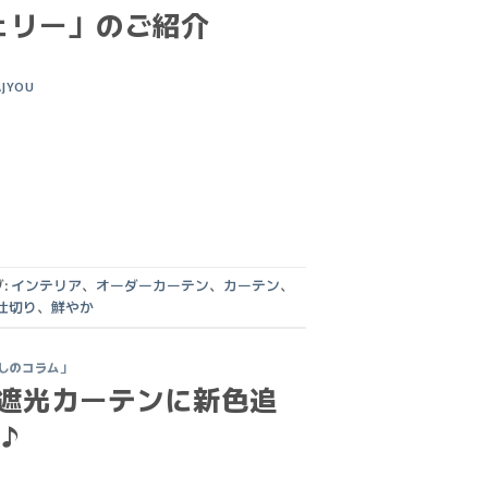
ェリー」のご紹介
AJYOU
:
インテリア
、
オーダーカーテン
、
カーテン
、
仕切り
、
鮮やか
しのコラム」
遮光カーテンに新色追
♪