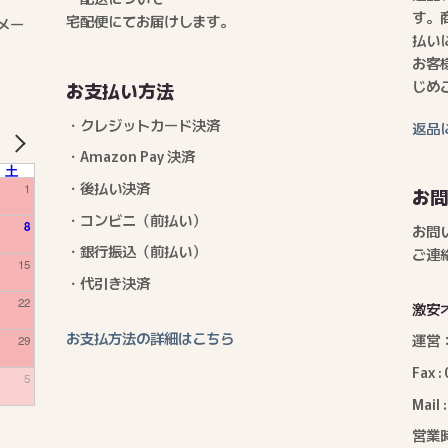
す。
宅配便にてお届けします。
メー
払い
お客
じめ
お支払い方法
・クレジットカード決済
返品
・Amazon Pay 決済
NEXT
土
・後払い決済
1
お
・コンビニ（前払い）
8
お問
・銀行振込（前払い）
ご連
15
・代引き決済
22
激安
お支払方法の詳細はこちら
運営
29
Fax 
5
Mail 
営業時