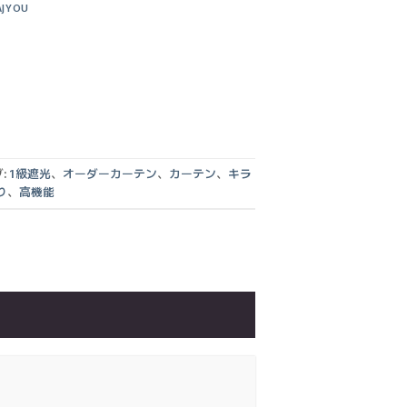
AJYOU
:
1級遮光
、
オーダーカーテン
、
カーテン
、
キラ
り
、
高機能