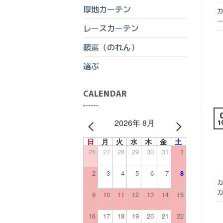
厚地カーテン
カ
レースカーテン
暖簾（のれん）
選ぶ
CALENDAR
2026年 8月
1
PREV
NEXT
日
月
火
水
木
金
土
26
27
28
29
30
31
1
2
3
4
5
6
7
8
カ
9
10
11
12
13
14
15
16
17
18
19
20
21
22