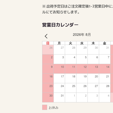
※ 出荷予定日はご注文確定後1-3営業日中に
ルにてお知らせします。
営業日カレンダー
2026年 8月
PREV
日
月
火
水
木
金
26
27
28
29
30
31
2
3
4
5
6
7
9
10
11
12
13
14
16
17
18
19
20
21
23
24
25
26
27
28
30
31
1
2
3
4
お休み