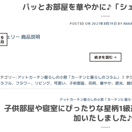
パッとお部屋を華やかに♪「シ
POSTED ON
2021年8月19日
BY
NAK
19
8月
続きを読む
→
テゴリー:
アットカーテン暮らしの小窓「カーテンと暮らしのコラム」
|
タグ
カラフル
、
フラワー
、
リビング
、
可愛い
、
子供部屋
、
花柄
、
華やか
、
遮光
、
間
アットカーテン暮らしの小窓「カーテンと暮ら
子供部屋や寝室にぴったりな星柄1級
加いたしました♪